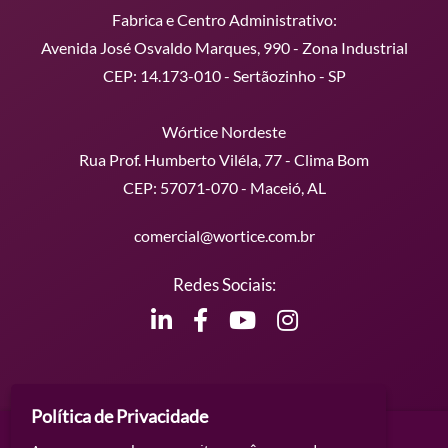
Fabrica e Centro Administrativo:
Avenida José Osvaldo Marques, 990 - Zona Industrial
CEP: 14.173-010 - Sertãozinho - SP
Wórtice Nordeste
Rua Prof. Humberto Viléla, 77 - Clima Bom
CEP: 57071-070 - Maceió, AL
comercial@wortice.com.br
Redes Sociais:
Política de Privacidade
Conteúdos Extras