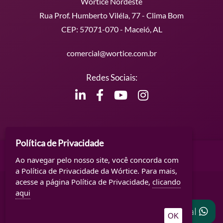
Wórtice Nordeste
Rua Prof. Humberto Viléla, 77 - Clima Bom
CEP: 57071-070 - Maceió, AL
comercial@wortice.com.br
Redes Sociais:
Política de Privacidade
Conteúdos Extras
Ao navegar pelo nosso site, você concorda com
a Política de Privacidade da Wórtice. Para mais,
acesse a página Política de Privacidade,
clicando
Todos os direitos reservados - 2026 ©
aqui
Criação de Sites
Comercial
Otimização de Sites (SEO)
OK